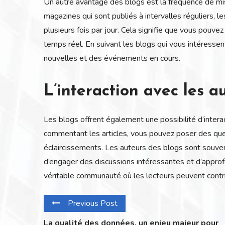
Un autre avantage des blogs est la fréquence de mis
magazines qui sont publiés à intervalles réguliers, l
plusieurs fois par jour. Cela signifie que vous pouve
temps réel. En suivant les blogs qui vous intéresse
nouvelles et des événements en cours.
L’interaction avec les au
Les blogs offrent également une possibilité d’interac
commentant les articles, vous pouvez poser des que
éclaircissements. Les auteurs des blogs sont souven
d’engager des discussions intéressantes et d’approfo
véritable communauté où les lecteurs peuvent contri
Previous Post
La qualité des données, un enjeu majeur pour