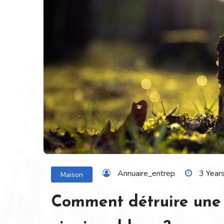
Annuaire_entrep
3 Year
Maison
Comment détruire une 